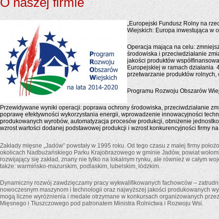
O naszej firmie
„Europejski Fundusz Rolny na rz
Wiejskich: Europa inwestująca w o
Operacja mająca na celu: zmniejs
środowiska i przeciwdziałanie zm
jakości produktów współfinansowa
Europejskiej w ramach działania
przetwarzanie produktów rolnych, o
Programu Rozwoju Obszarów Wiejs
Przewidywane wyniki operacji: poprawa ochrony środowiska, przeciwdziałanie zm
poprawę efektywności wykorzystania energii, wprowadzenie innowacyjności techno
produkowanych wyrobów, automatyzacja procesów produkcji, obniżenie jednostko
wzrost wartości dodanej podstawowej produkcji i wzrost konkurencyjności firmy na
Zakłady mięsne „Jadów” powstały w 1995 roku. Od tego czasu z małej firmy poło
okolicach Nadbużańskiego Parku Krajobrazowego w gminie Jadów, powiat wołomi
rozwijający się zakład, znany nie tylko na lokalnym rynku, ale również w całym 
także: warmińsko-mazurskim, podlaskim, lubelskim, łódzkim.
Dynamiczny rozwój zawdzięczamy pracy wykwalifikowanych fachowców – zatrudn
nowoczesnym maszynom i technologii oraz najwyższej jakości produkowanych wy
mogą liczne wyróżnienia i medale otrzymane w konkursach organizowanych przez 
Mięsnego i Tłuszczowego pod patronatem Ministra Rolnictwa i Rozwoju Wsi.