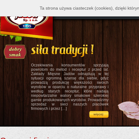
Ta strona używa ciasteczek (cookies), dzięki który
o firmie
siła tradycji
siła j
Oczekiwania konsumentów sprzyjają
powrotom do metod i receptur z przed lat.
Zakłady Mięsne Jadów odnajdują w tej
sytuacji ogromną szansę dla siebie, gdyż
prowadzą produkcję większości swoich
wyrobów w oparciu o naturalne przyprawy i
według starych receptur, które nadają
niepowtarzalne walory smakowe szerokiej
gamie produkowanych wyrobów. Prowadzimy
sprzedaż w sieci naszych placówek
firmowych i przez […]